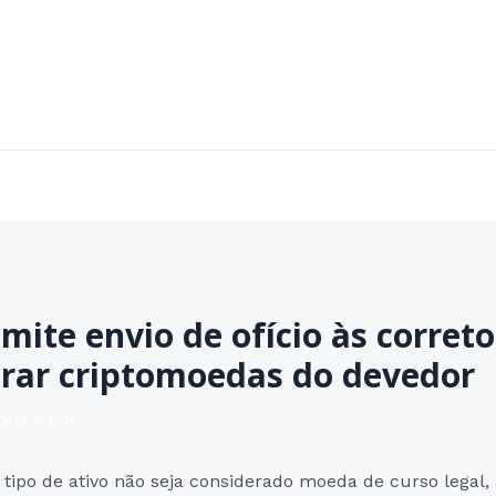
Home
Sobre
Áreas de Atuação
Contato
mite envio de ofício às corret
orar criptomoedas do devedor
oria
/ Por
tipo de ativo não seja considerado moeda de curso legal,