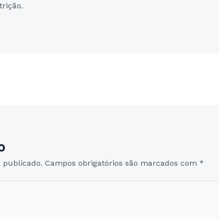
rição.
Post seguinte
→
o
 publicado.
Campos obrigatórios são marcados com
*