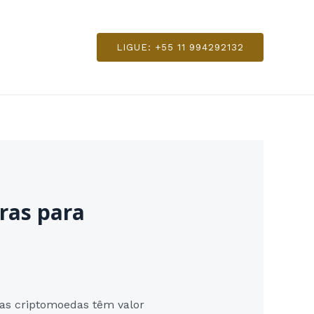
LIGUE: +55 11 994292132
oras para
 as criptomoedas têm valor