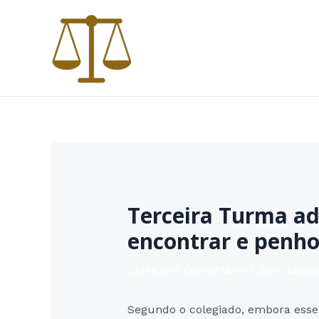
Ir
para
o
conteúdo
Terceira Turma ad
encontrar e penh
Deixe um comentário
/
Sem categ
Segundo o colegiado, embora esse 