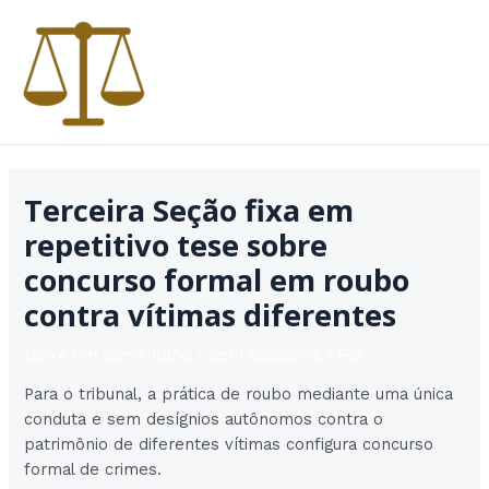
Ir
para
o
conteúdo
MAI
MEN
Terceira Seção fixa em
repetitivo tese sobre
concurso formal em roubo
contra vítimas diferentes
Deixe um comentário
/
Sem categoria
/ Por
Para o tribunal, a prática de roubo mediante uma única
conduta e sem desígnios autônomos contra o
patrimônio de diferentes vítimas configura concurso
formal de crimes.