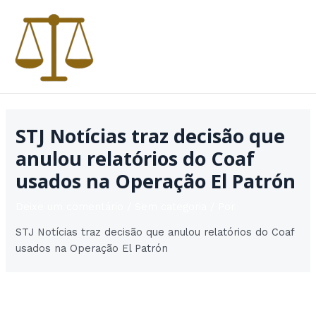
Ir
para
o
conteúdo
MAI
MEN
STJ Notícias traz decisão que
anulou relatórios do Coaf
usados na Operação El Patrón
Deixe um comentário
/
Sem categoria
/ Por
STJ Notícias traz decisão que anulou relatórios do Coaf
usados na Operação El Patrón
Post
Post seguinte
→
navigation