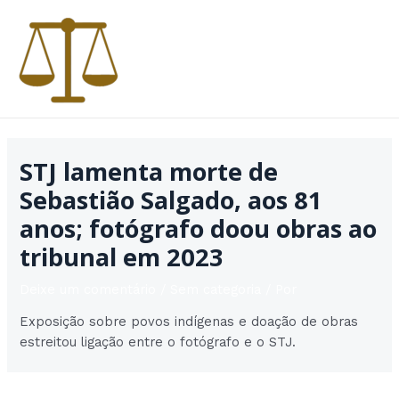
Ir
para
o
conteúdo
MAI
MEN
STJ lamenta morte de
Sebastião Salgado, aos 81
anos; fotógrafo doou obras ao
tribunal em 2023
Deixe um comentário
/
Sem categoria
/ Por
Exposição sobre povos indígenas e doação de obras
estreitou ligação entre o fotógrafo e o STJ.