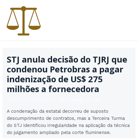
Ir
para
o
conteúdo
MAI
MEN
STJ anula decisão do TJRJ que
condenou Petrobras a pagar
indenização de US$ 275
milhões a fornecedora
Deixe um comentário
/
Sem categoria
/ Por
A condenação da estatal decorreu de suposto
descumprimento de contratos, mas a Terceira Turma
do STJ identificou irregularidade na aplicação da técnica
do julgamento ampliado pela corte fluminense.