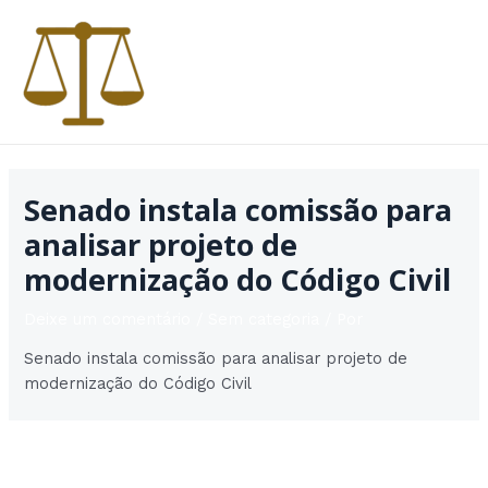
Ir
para
o
conteúdo
MAI
MEN
Senado instala comissão para
analisar projeto de
modernização do Código Civil
Deixe um comentário
/
Sem categoria
/ Por
Senado instala comissão para analisar projeto de
modernização do Código Civil
Post
Post seguinte
→
navigation