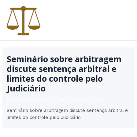
Ir
para
o
conteúdo
MAI
MEN
Seminário sobre arbitragem
discute sentença arbitral e
limites do controle pelo
Judiciário
Deixe um comentário
/
Sem categoria
/ Por
Seminário sobre arbitragem discute sentença arbitral e
limites do controle pelo Judiciário