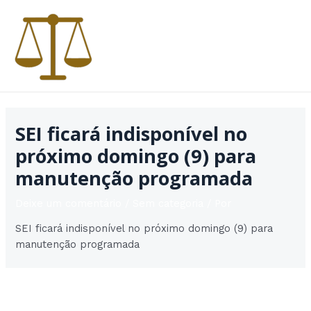
Ir
para
o
conteúdo
MAI
MEN
SEI ficará indisponível no
próximo domingo (9) para
manutenção programada
Deixe um comentário
/
Sem categoria
/ Por
SEI ficará indisponível no próximo domingo (9) para
manutenção programada
Post
Post seguinte
→
navigation