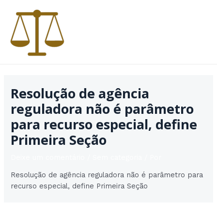
Ir
para
o
conteúdo
MAI
MEN
Resolução de agência
reguladora não é parâmetro
para recurso especial, define
Primeira Seção
Deixe um comentário
/
Sem categoria
/ Por
Resolução de agência reguladora não é parâmetro para
recurso especial, define Primeira Seção