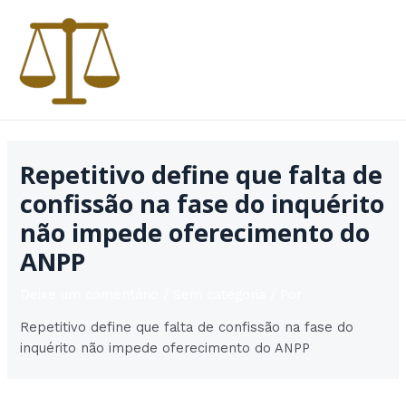
Ir
para
o
conteúdo
MAI
MEN
Repetitivo define que falta de
confissão na fase do inquérito
não impede oferecimento do
ANPP
Deixe um comentário
/
Sem categoria
/ Por
Repetitivo define que falta de confissão na fase do
inquérito não impede oferecimento do ANPP