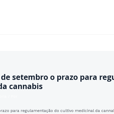
Home
Sobre
Áreas de Atuação
Contato
 de setembro o prazo para re
 da cannabis
oria
/ Por
prazo para regulamentação do cultivo medicinal da canna