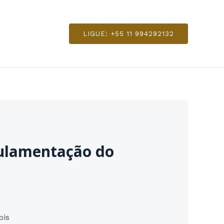
LIGUE: +55 11 994292132
gulamentação do
bis