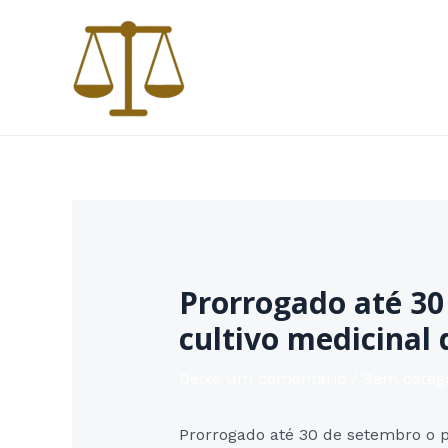
Ir
para
o
conteúdo
Prorrogado até 30
cultivo medicinal
Deixe um comentário
/
Sem categ
Prorrogado até 30 de setembro o 