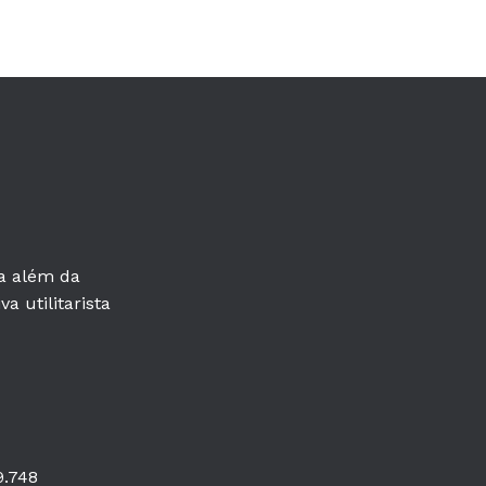
ra além da
a utilitarista
9.748