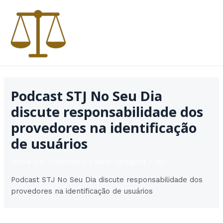
Ir
para
o
conteúdo
MAI
MEN
Podcast STJ No Seu Dia
discute responsabilidade dos
provedores na identificação
de usuários
Deixe um comentário
/
Sem categoria
/ Por
Podcast STJ No Seu Dia discute responsabilidade dos
provedores na identificação de usuários