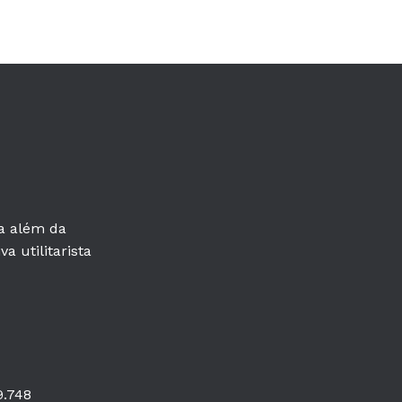
ra além da
a utilitarista
9.748