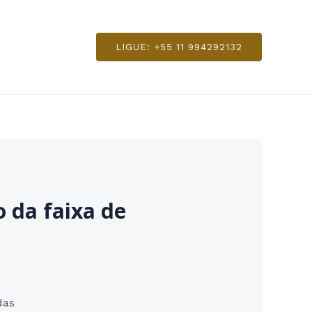
LIGUE: +55 11 994292132
o da faixa de
das