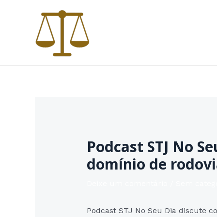
Ir
para
o
conteúdo
Podcast STJ No Se
domínio de rodovi
Deixe um comentário
/
Sem categ
Podcast STJ No Seu Dia discute co