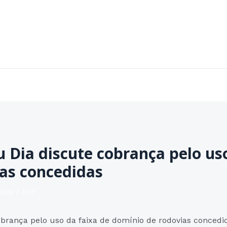
Home
Sobre
Áreas de Atuação
Contato
u Dia discute cobrança pelo us
as concedidas
oria
/ Por
brança pelo uso da faixa de domínio de rodovias concedi