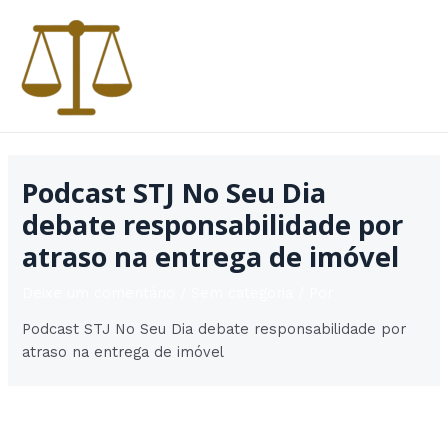
Ir
para
o
conteúdo
MAI
MEN
Podcast STJ No Seu Dia
debate responsabilidade por
atraso na entrega de imóvel
Deixe um comentário
/
Sem categoria
/ Por
Podcast STJ No Seu Dia debate responsabilidade por
atraso na entrega de imóvel
Post
Post seguinte
→
navigation