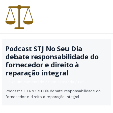
Ir
para
o
conteúdo
MAI
MEN
Podcast STJ No Seu Dia
debate responsabilidade do
fornecedor e direito à
reparação integral
Deixe um comentário
/
Sem categoria
/ Por
Podcast STJ No Seu Dia debate responsabilidade do
fornecedor e direito à reparação integral