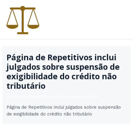
Ir
para
o
conteúdo
MAI
MEN
Página de Repetitivos inclui
julgados sobre suspensão de
exigibilidade do crédito não
tributário
Deixe um comentário
/
Sem categoria
/ Por
Página de Repetitivos inclui julgados sobre suspensão
de exigibilidade do crédito não tributário