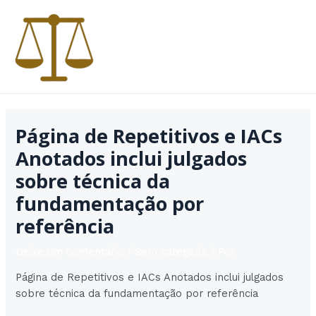
Ir
para
o
conteúdo
MAI
MEN
Página de Repetitivos e IACs
Anotados inclui julgados
sobre técnica da
fundamentação por
referência
Deixe um comentário
/
Sem categoria
/ Por
Página de Repetitivos e IACs Anotados inclui julgados
sobre técnica da fundamentação por referência