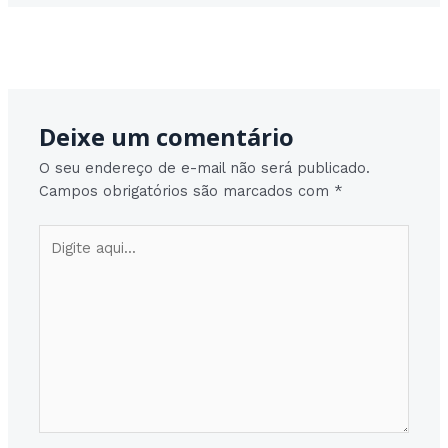
Post
←
Post anterior
Post seguinte
→
navigation
Deixe um comentário
O seu endereço de e-mail não será publicado.
Campos obrigatórios são marcados com
*
Digite
aqui...