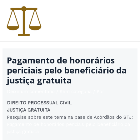
Ir
para
o
conteúdo
MAI
MEN
Pagamento de honorários
periciais pelo beneficiário da
justiça gratuita
Deixe um comentário
/
Sem categoria
/ Por
DIREITO PROCESSUAL CIVIL
JUSTIÇA GRATUITA
Pesquise sobre este tema na base de Acórdãos do STJ:
Pagamento de honorários periciais pelo beneficiário da
justiça gratuita