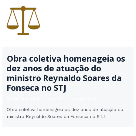
Ir
para
o
conteúdo
MAI
MEN
Obra coletiva homenageia os
dez anos de atuação do
ministro Reynaldo Soares da
Fonseca no STJ
Deixe um comentário
/
Sem categoria
/ Por
Obra coletiva homenageia os dez anos de atuação do
ministro Reynaldo Soares da Fonseca no STJ