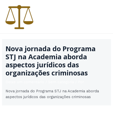
Ir
para
o
conteúdo
MAI
MEN
Nova jornada do Programa
STJ na Academia aborda
aspectos jurídicos das
organizações criminosas
Deixe um comentário
/
Sem categoria
/ Por
Nova jornada do Programa STJ na Academia aborda
aspectos jurídicos das organizações criminosas