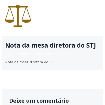
Ir
para
o
conteúdo
MAI
MEN
Nota da mesa diretora do STJ
Deixe um comentário
/
Sem categoria
/ Por
Nota da mesa diretora do STJ
Post
Post seguinte
→
navigation
Deixe um comentário