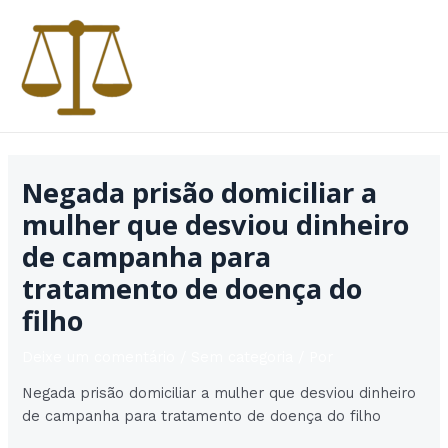
Ir
para
o
conteúdo
MAI
MEN
Negada prisão domiciliar a
mulher que desviou dinheiro
de campanha para
tratamento de doença do
filho
Deixe um comentário
/
Sem categoria
/ Por
Negada prisão domiciliar a mulher que desviou dinheiro
de campanha para tratamento de doença do filho