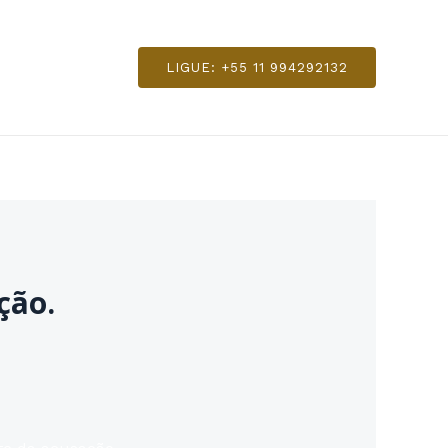
LIGUE: +55 11 994292132
ção.