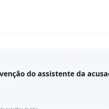
Home
Sobre
Áreas de Atuação
Contato
enção do assistente da acusa
oria
/ Por