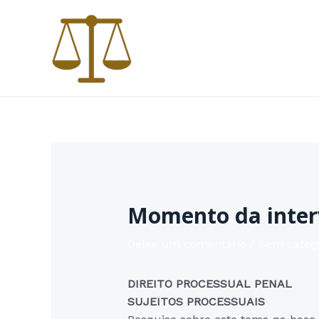
Ir
para
o
conteúdo
Momento da interv
Deixe um comentário
/
Sem categ
DIREITO PROCESSUAL PENAL
SUJEITOS PROCESSUAIS