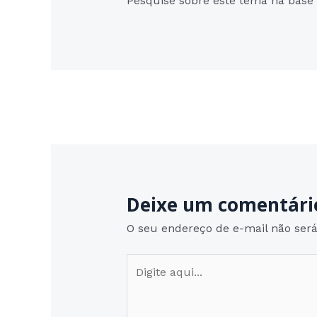
Pesquise sobre este tema na base
Post
←
Post anterior
navigation
Deixe um comentári
O seu endereço de e-mail não será
Digite
aqui...