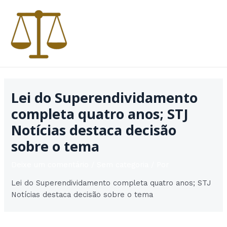
Ir
para
o
conteúdo
MAI
MEN
Lei do Superendividamento
completa quatro anos; STJ
Notícias destaca decisão
sobre o tema
Deixe um comentário
/
Sem categoria
/ Por
Lei do Superendividamento completa quatro anos; STJ
Notícias destaca decisão sobre o tema