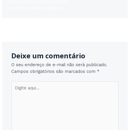
direitos relacionados à saúde
das comunidades indígenas.
Post
←
Post anterior
Post seguinte
→
navigation
Deixe um comentário
O seu endereço de e-mail não será publicado.
Campos obrigatórios são marcados com
*
Digite
aqui...