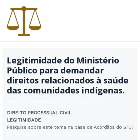
Ir
para
o
conteúdo
MAI
MEN
Legitimidade do Ministério
Público para demandar
direitos relacionados à saúde
das comunidades indígenas.
Deixe um comentário
/
Sem categoria
/ Por
DIREITO PROCESSUAL CIVIL
LEGITIMIDADE
Pesquise sobre este tema na base de Acórdãos do STJ:
Legitimidade do Ministério Público para demandar