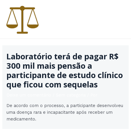
Ir
para
o
conteúdo
MAI
MEN
Laboratório terá de pagar R$
300 mil mais pensão a
participante de estudo clínico
que ficou com sequelas
Deixe um comentário
/
Sem categoria
/ Por
De acordo com o processo, a participante desenvolveu
uma doença rara e incapacitante após receber um
medicamento.