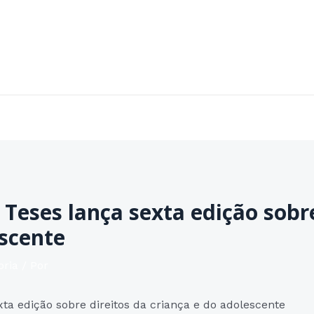
Home
Sobre
Áreas de Atuação
Contato
Teses lança sexta edição sobre
escente
oria
/ Por
ta edição sobre direitos da criança e do adolescente