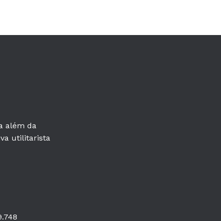
ra além da
a utilitarista
9.748