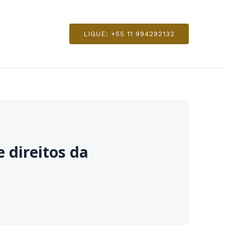
LIGUE: +55 11 994292132
 direitos da