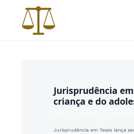
Ir
para
o
conteúdo
Jurisprudência em 
criança e do adol
Deixe um comentário
/
Sem categ
Jurisprudência em Teses lança sex