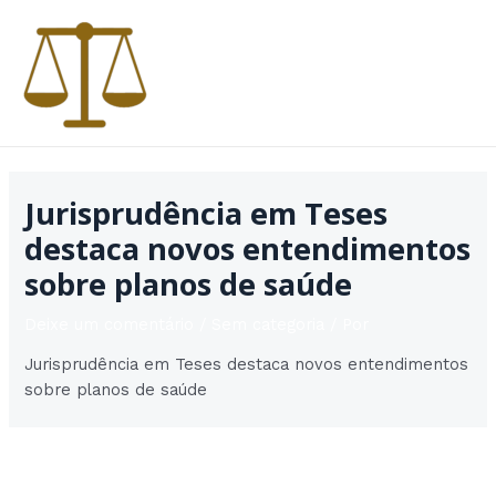
Ir
para
o
conteúdo
MAI
MEN
Jurisprudência em Teses
destaca novos entendimentos
sobre planos de saúde
Deixe um comentário
/
Sem categoria
/ Por
Jurisprudência em Teses destaca novos entendimentos
sobre planos de saúde
Post
Post seguinte
→
navigation