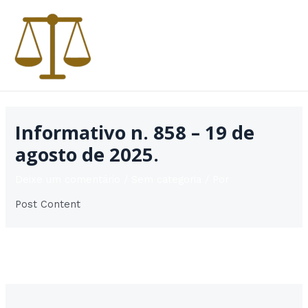
Ir
para
o
conteúdo
MAI
MEN
Informativo n. 858 – 19 de
agosto de 2025.
Deixe um comentário
/
Sem categoria
/ Por
Post Content
Post
←
Post anterior
Post seguinte
→
navigation