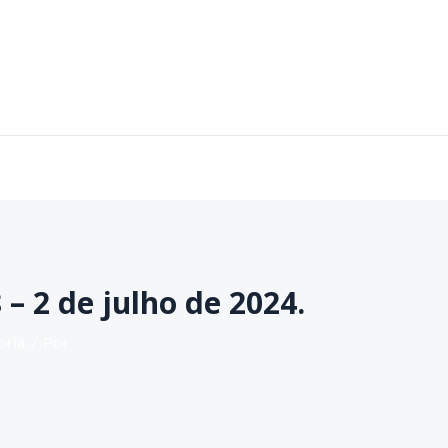
Home
Sobre
Áreas de Atuação
Contato
 – 2 de julho de 2024.
oria
/ Por