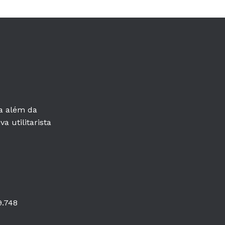
ra além da
a utilitarista
9.748