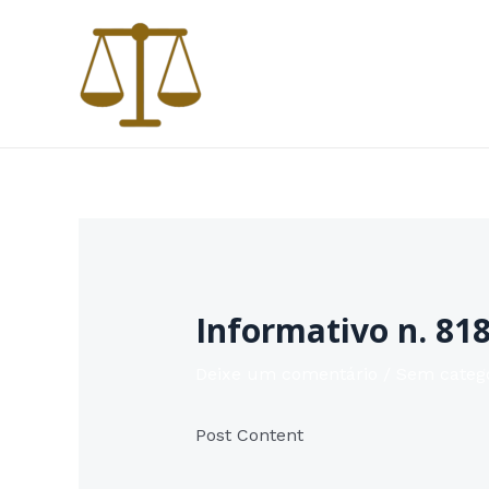
Ir
para
o
conteúdo
Informativo n. 818
Deixe um comentário
/
Sem categ
Post Content