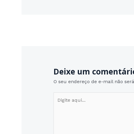
Post
←
Post anterior
navigation
Deixe um comentári
O seu endereço de e-mail não será
Digite
aqui...