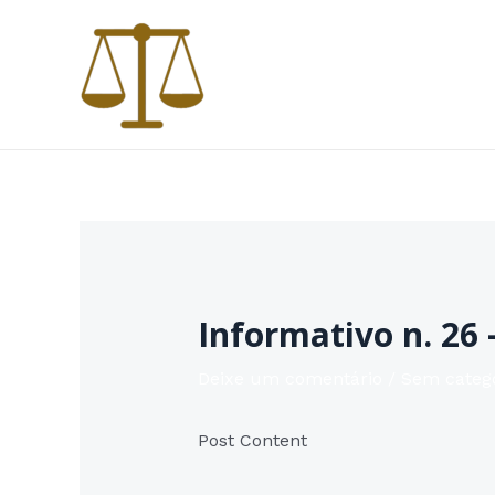
Ir
para
o
conteúdo
Informativo n. 26 
Deixe um comentário
/
Sem categ
Post Content