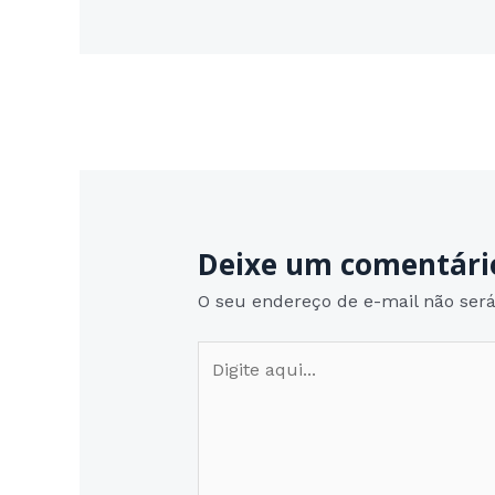
Post
←
Post anterior
navigation
Deixe um comentári
O seu endereço de e-mail não será
Digite
aqui...