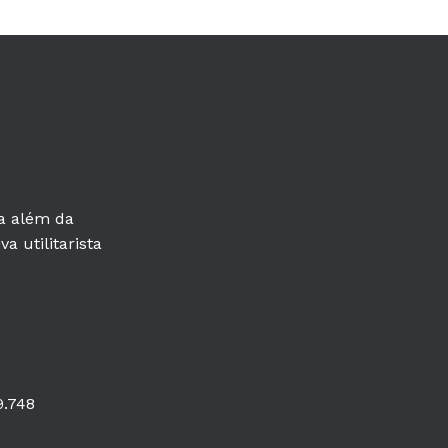
ra além da
a utilitarista
9.748