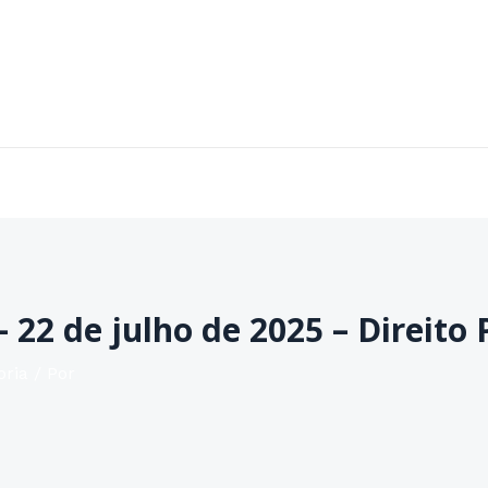
Home
Sobre
Áreas de Atuação
Contato
– 22 de julho de 2025 – Direito
oria
/ Por