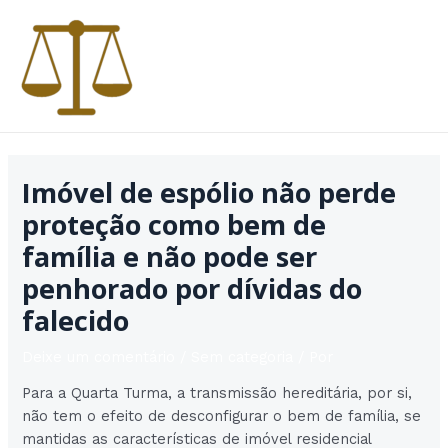
Ir
para
o
conteúdo
MAI
MEN
Imóvel de espólio não perde
proteção como bem de
família e não pode ser
penhorado por dívidas do
falecido
Deixe um comentário
/
Sem categoria
/ Por
Para a Quarta Turma, a transmissão hereditária, por si,
não tem o efeito de desconfigurar o bem de família, se
mantidas as características de imóvel residencial