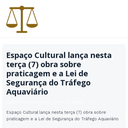
Ir
para
o
conteúdo
MAI
MEN
Espaço Cultural lança nesta
terça (7) obra sobre
praticagem e a Lei de
Segurança do Tráfego
Aquaviário
Deixe um comentário
/
Sem categoria
/ Por
Espaço Cultural lança nesta terça (7) obra sobre
praticagem e a Lei de Segurança do Tráfego Aquaviário