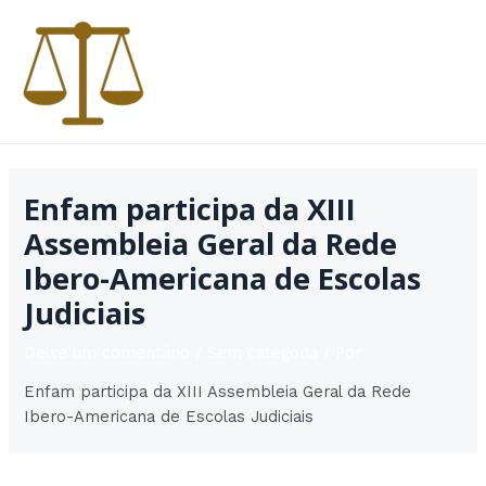
Ir
para
o
conteúdo
MAI
MEN
Enfam participa da XIII
Assembleia Geral da Rede
Ibero-Americana de Escolas
Judiciais
Deixe um comentário
/
Sem categoria
/ Por
Enfam participa da XIII Assembleia Geral da Rede
Ibero-Americana de Escolas Judiciais