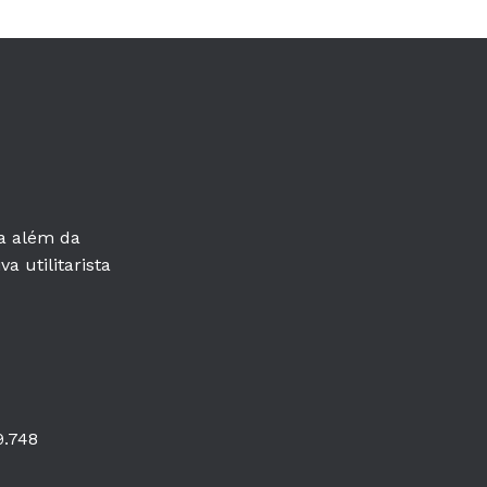
ra além da
a utilitarista
9.748