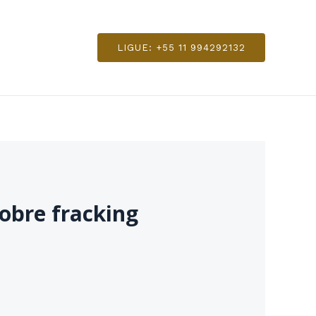
LIGUE: +55 11 994292132
obre fracking