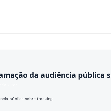
Home
Sobre
Áreas de Atuação
Contato
amação da audiência pública s
oria
/ Por
cia pública sobre fracking