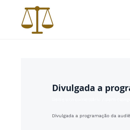
Ir
para
o
conteúdo
Divulgada a progr
Deixe um comentário
/
Sem categ
Divulgada a programação da audiên