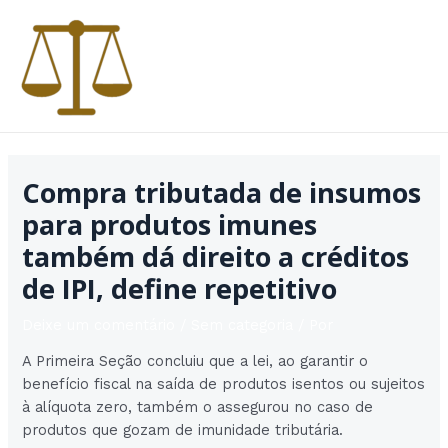
Ir
para
o
conteúdo
MAI
MEN
Compra tributada de insumos
para produtos imunes
também dá direito a créditos
de IPI, define repetitivo
Deixe um comentário
/
Sem categoria
/ Por
A Primeira Seção concluiu que a lei, ao garantir o
benefício fiscal na saída de produtos isentos ou sujeitos
à alíquota zero, também o assegurou no caso de
produtos que gozam de imunidade tributária.