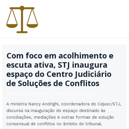
Ir
para
o
conteúdo
MAI
MEN
Com foco em acolhimento e
escuta ativa, STJ inaugura
espaço do Centro Judiciário
de Soluções de Conflitos
Deixe um comentário
/
Sem categoria
/ Por
A ministra Nancy Andrighi, coordenadora do Cejusc/STJ,
discursa na inauguração do espaço destinado às
conciliações, mediações e outras formas de solução
consensual de conflitos no âmbito do tribunal.