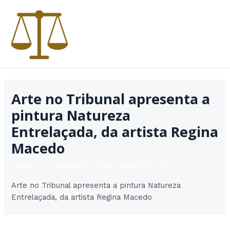
Ir
para
o
conteúdo
MAI
MEN
Arte no Tribunal apresenta a
pintura Natureza
Entrelaçada, da artista Regina
Macedo
Deixe um comentário
/
Sem categoria
/ Por
Arte no Tribunal apresenta a pintura Natureza
Entrelaçada, da artista Regina Macedo