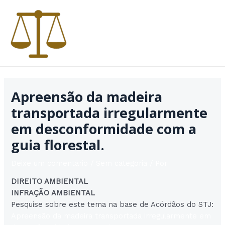
Ir
para
o
conteúdo
MAI
MEN
Apreensão da madeira
transportada irregularmente
em desconformidade com a
guia florestal.
Deixe um comentário
/
Sem categoria
/ Por
DIREITO AMBIENTAL
INFRAÇÃO AMBIENTAL
Pesquise sobre este tema na base de Acórdãos do STJ:
Apreensão da madeira transportada irregularmente em