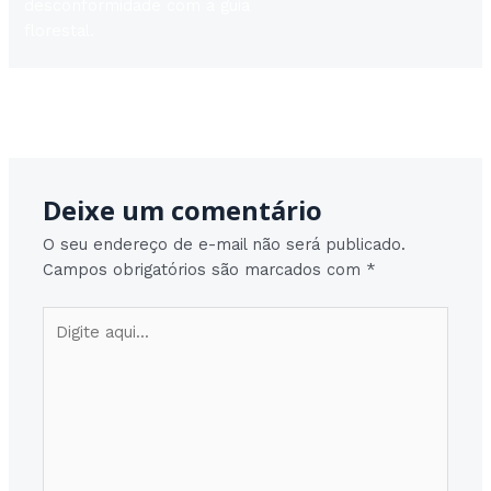
desconformidade com a guia
florestal.
Post
←
Post anterior
Post seguinte
→
navigation
Deixe um comentário
O seu endereço de e-mail não será publicado.
Campos obrigatórios são marcados com
*
Digite
aqui...