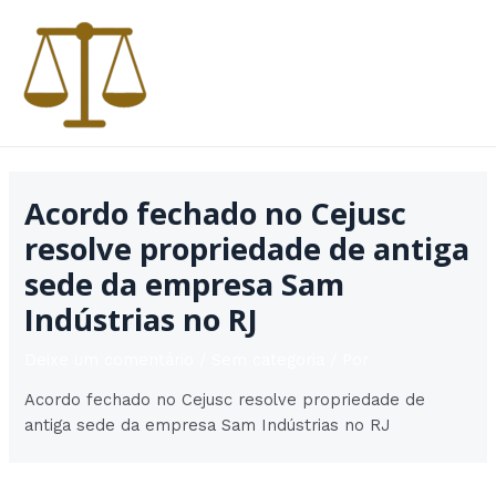
Ir
para
o
conteúdo
MAI
MEN
Acordo fechado no Cejusc
resolve propriedade de antiga
sede da empresa Sam
Indústrias no RJ
Deixe um comentário
/
Sem categoria
/ Por
Acordo fechado no Cejusc resolve propriedade de
antiga sede da empresa Sam Indústrias no RJ