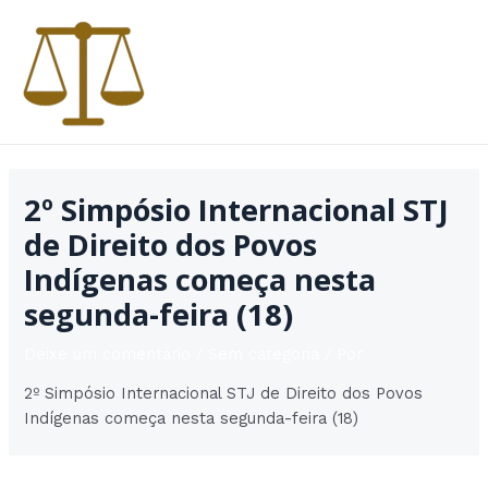
Ir
para
o
conteúdo
MAI
MEN
2º Simpósio Internacional STJ
de Direito dos Povos
Indígenas começa nesta
segunda-feira (18)
Deixe um comentário
/
Sem categoria
/ Por
2º Simpósio Internacional STJ de Direito dos Povos
Indígenas começa nesta segunda-feira (18)